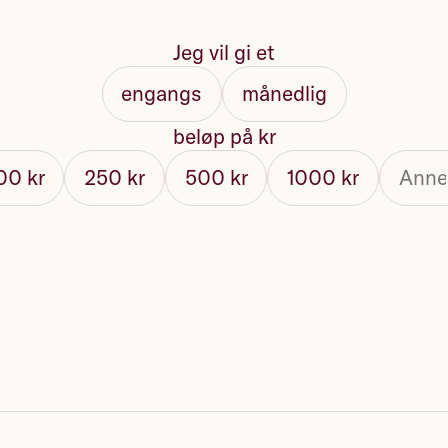
Jeg vil gi et
engangs
månedlig
beløp på kr
00 kr
250 kr
500 kr
1000 kr
ng på e-post