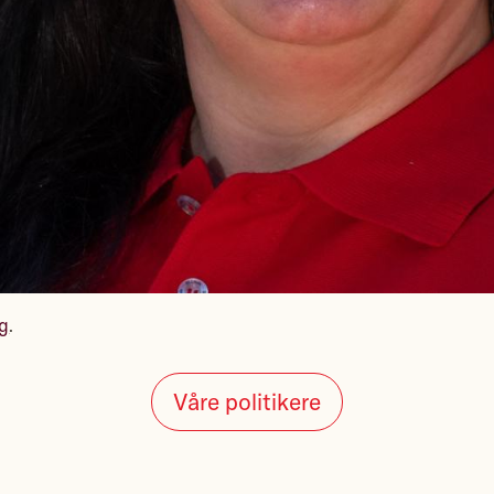
g
.
Våre politikere