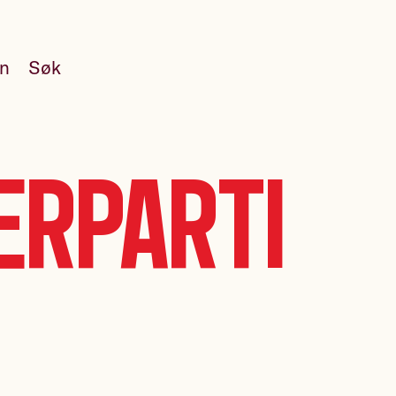
en
Søk
erparti