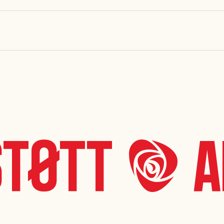
tøtt *A* 